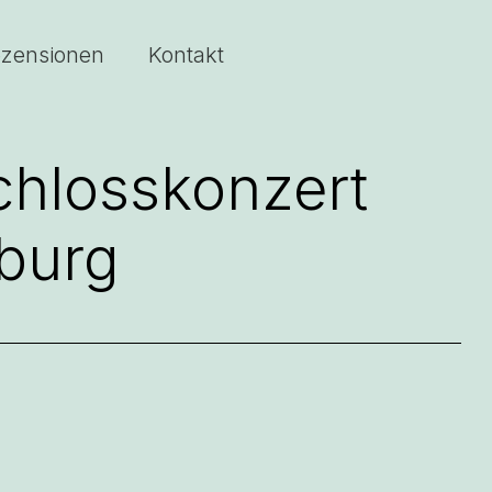
zensionen
Kontakt
chlosskonzert
burg