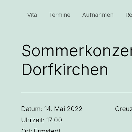
Zum
Inhalt
Vita
Termine
Aufnahmen
Re
springen
Sommerkonzert
Dorfkirchen
Datum:
14. Mai 2022
Creuz
Uhrzeit:
17:00
Ort:
Ermstedt